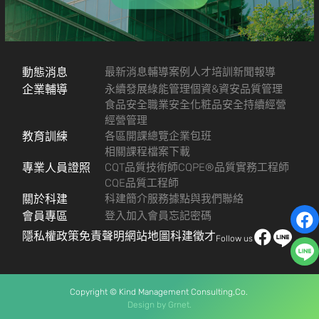
動態消息
最新消息
輔導案例
人才培訓
新聞報導
企業輔導
永續發展
綠能管理
個資&資安
品質管理
食品安全
職業安全
化粧品安全
持續經營
經營管理
教育訓練
各區開課總覽
企業包班
相關課程檔案下載
專業人員證照
CQT品質技術師
CQPE®品質實務工程師
CQE品質工程師
關於科建
科建簡介
服務據點
與我們聯絡
會員專區
登入
加入會員
忘記密碼
隱私權政策
免責聲明
網站地圖
科建徵才
Follow us
Copyright © Kind Management Consulting,Co.
Design by
Grnet.