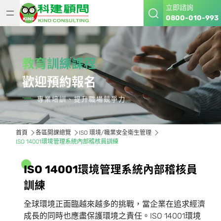
立即諮詢
0800-010-993
教育訓練課程
歡迎預約報名
專業培訓、提升職場競爭力
首頁
各區開課總覽
ISO 環境/職業安全衛生管理
ISO 14001環境管理系統內部稽核員訓練
I
S
O
1
4
0
0
1
環
境
管
理
系
統
內
部
稽
核
員
訓
練
全球環境正面臨越來越多的挑戰，當企業在追求經濟
成長的同時也應盡保護環境之責任。ISO 14001環境