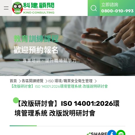
立即諮詢
0800-010-993
教育訓練課程
歡迎預約報名
專業培訓、提升職場競爭力
首頁
各區開課總覽
ISO 環境/職業安全衛生管理
【改版研討會】ISO 14001:2026環境管理系統 改版說明研討會
【
改
版
研
討
會
】
I
S
O
1
4
0
0
1
:
2
0
2
6
環
境
管
理
系
統
改
版
說
明
研
討
會
SHARE