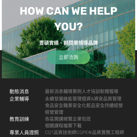
HOW CAN WE HELP
YOU?
豐碩實績、顧問業領導品牌
立即洽詢
動態消息
最新消息
輔導案例
人才培訓
新聞報導
企業輔導
永續發展
綠能管理
個資&資安
品質管理
食品安全
職業安全
化粧品安全
持續經營
經營管理
教育訓練
各區開課總覽
企業包班
相關課程檔案下載
專業人員證照
CQT品質技術師
CQPE®品質實務工程師