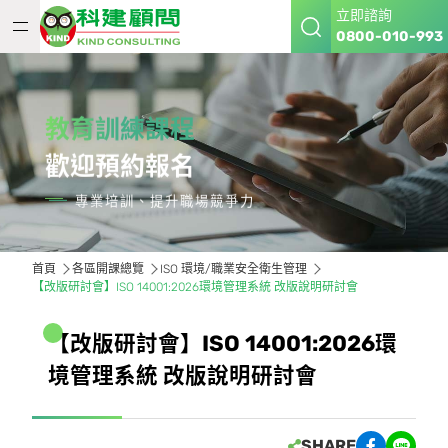
立即諮詢
0800-010-993
教育訓練課程
歡迎預約報名
專業培訓、提升職場競爭力
首頁
各區開課總覽
ISO 環境/職業安全衛生管理
【改版研討會】ISO 14001:2026環境管理系統 改版說明研討會
【
改
版
研
討
會
】
I
S
O
1
4
0
0
1
:
2
0
2
6
環
境
管
理
系
統
改
版
說
明
研
討
會
SHARE