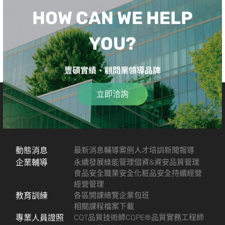
HOW CAN WE HELP
YOU?
豐碩實績、顧問業領導品牌
立即洽詢
動態消息
最新消息
輔導案例
人才培訓
新聞報導
企業輔導
永續發展
綠能管理
個資&資安
品質管理
食品安全
職業安全
化粧品安全
持續經營
經營管理
教育訓練
各區開課總覽
企業包班
相關課程檔案下載
專業人員證照
CQT品質技術師
CQPE®品質實務工程師