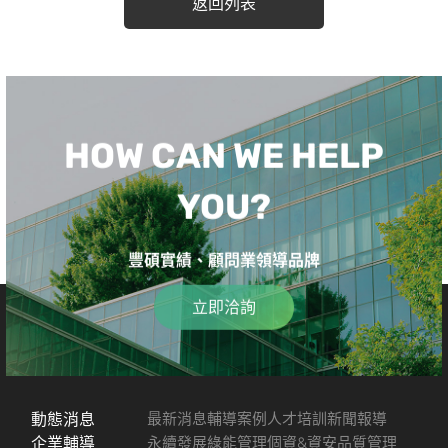
返回列表
HOW CAN WE HELP
YOU?
豐碩實績、顧問業領導品牌
立即洽詢
動態消息
最新消息
輔導案例
人才培訓
新聞報導
企業輔導
永續發展
綠能管理
個資&資安
品質管理