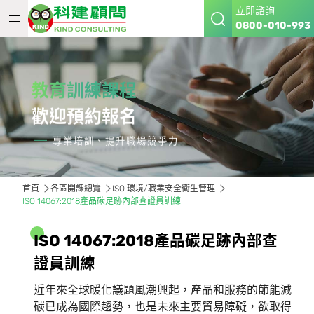
立即諮詢
0800-010-993
教育訓練課程
歡迎預約報名
專業培訓、提升職場競爭力
首頁
各區開課總覽
ISO 環境/職業安全衛生管理
ISO 14067:2018產品碳足跡內部查證員訓練
I
S
O
1
4
0
6
7
:
2
0
1
8
產
品
碳
足
跡
內
部
查
證
員
訓
練
近年來全球暖化議題風潮興起，產品和服務的節能減
碳已成為國際趨勢，也是未來主要貿易障礙，欲取得