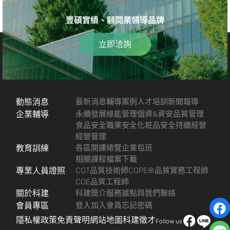
豐碩實績、顧問業領導品牌
立即洽詢
動態消息
最新消息
輔導案例
人才培訓
新聞報導
企業輔導
永續發展
綠能管理
個資&資安
品質管理
食品安全
職業安全
化粧品安全
持續經營
經營管理
教育訓練
各區開課總覽
企業包班
相關課程檔案下載
專業人員證照
CQT品質技術師
CQPE®品質實務工程師
CQE品質工程師
關於科建
科建簡介
服務據點
與我們聯絡
會員專區
登入
加入會員
忘記密碼
隱私權政策
免責聲明
網站地圖
科建徵才
Follow us