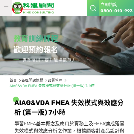
立即諮詢
0800-010-993
教育訓練課程
歡迎預約報名
專業培訓、提升職場競爭力
首頁
各區開課總覽
品質管理
AIAG&VDA FMEA 失效模式與效應分析 (第一版) 7小時
A
I
A
G
&
V
D
A
F
M
E
A
失
效
模
式
與
效
應
分
析
(
第
一
版
)
7
小
時
學習FMEA基本概念及應用於實務上及FMEA達成落實
失效模式與效應分析之作業，根據顧客對產品設計與