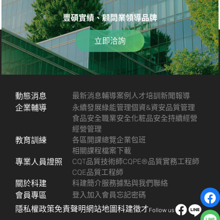
豐碩實績、顧問業領導品牌
立即洽詢
動態消息
最新消息
輔導案例
人才培訓
新聞報導
企業輔導
永續發展
綠能管理
個資&資安
品質管理
食品安全
職業安全
化粧品安全
持續經營
經營管理
教育訓練
各區開課總覽
企業包班
相關課程檔案下載
專業人員證照
CQT品質技術師
CQPE®品質實務工程師
CQE品質工程師
關於科建
科建簡介
服務據點
與我們聯絡
會員專區
登入
加入會員
忘記密碼
隱私權政策
免責聲明
網站地圖
科建徵才
Follow us