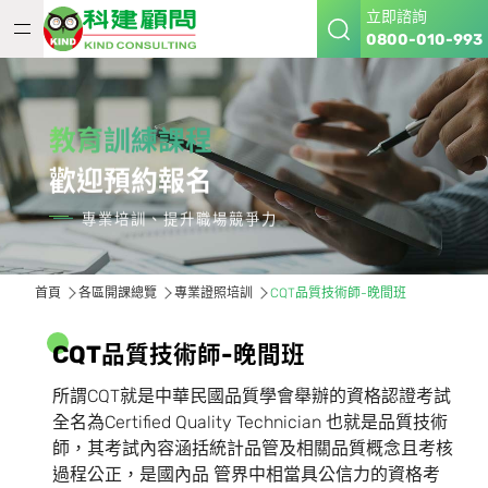
立即諮詢
0800-010-993
教育訓練課程
歡迎預約報名
專業培訓、提升職場競爭力
首頁
各區開課總覽
專業證照培訓
CQT品質技術師-晚間班
C
Q
T
品
質
技
術
師
-
晚
間
班
所謂CQT就是中華民國品質學會舉辦的資格認證考試
全名為Certified Quality Technician 也就是品質技術
師，其考試內容涵括統計品管及相關品質概念且考核
過程公正，是國內品 管界中相當具公信力的資格考