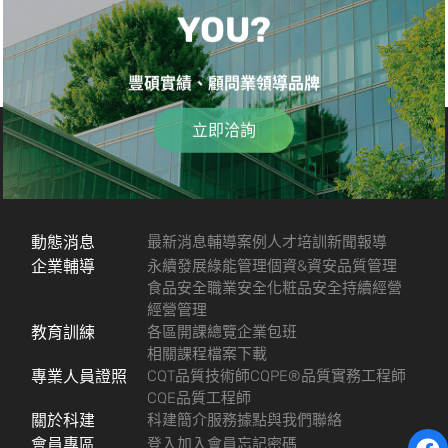
YOU?
豐碩實績、顧問業領導品牌
立即洽詢
動態消息
最新消息
輔導案例
人才培訓
新聞報導
企業輔導
永續發展
綠能管理
個資&資安
品質管理
食品安全
職業安全
化粧品安全
持續經營
經營管理
教育訓練
各區開課總覽
企業包班
相關課程檔案下載
專業人員證照
CQT品質技術師
CQPE®品質實務工程師
CQE品質工程師
關於科建
科建簡介
服務據點
與我們聯絡
會員專區
登入
加入會員
忘記密碼