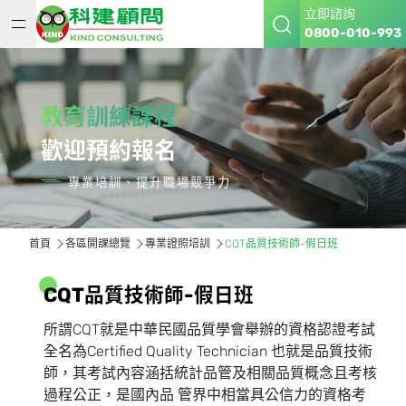
立即諮詢
0800-010-993
教育訓練課程
歡迎預約報名
專業培訓、提升職場競爭力
首頁
各區開課總覽
專業證照培訓
CQT品質技術師-假日班
C
Q
T
品
質
技
術
師
-
假
日
班
所謂CQT就是中華民國品質學會舉辦的資格認證考試
全名為Certified Quality Technician 也就是品質技術
師，其考試內容涵括統計品管及相關品質概念且考核
過程公正，是國內品 管界中相當具公信力的資格考