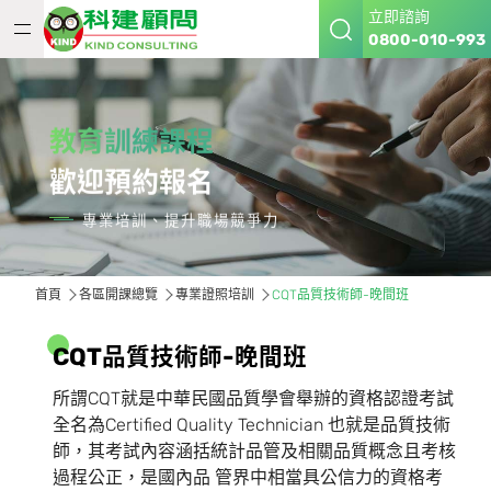
立即諮詢
0800-010-993
教育訓練課程
歡迎預約報名
專業培訓、提升職場競爭力
首頁
各區開課總覽
專業證照培訓
CQT品質技術師-晚間班
C
Q
T
品
質
技
術
師
-
晚
間
班
所謂CQT就是中華民國品質學會舉辦的資格認證考試
全名為Certified Quality Technician 也就是品質技術
師，其考試內容涵括統計品管及相關品質概念且考核
過程公正，是國內品 管界中相當具公信力的資格考